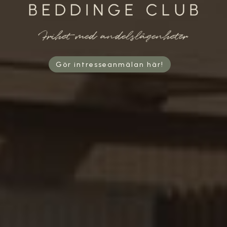
Gör intresseanmälan här!